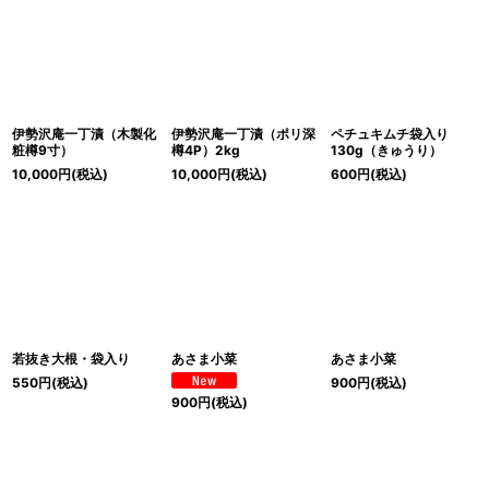
伊勢沢庵一丁漬（木製化
伊勢沢庵一丁漬（ポリ深
ペチュキムチ袋入り
粧樽9寸）
樽4P）2kg
130g（きゅうり）
10,000
円
(税込)
10,000
円
(税込)
600
円
(税込)
若抜き大根・袋入り
あさま小菜
あさま小菜
550
円
(税込)
900
円
(税込)
900
円
(税込)