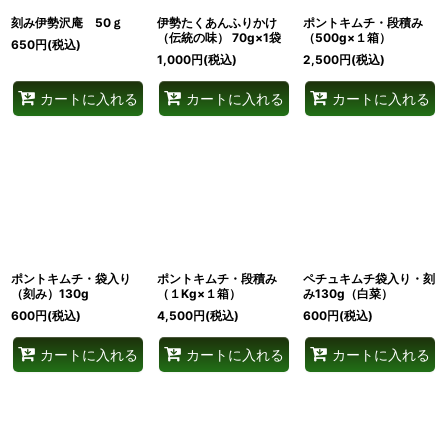
刻み伊勢沢庵 50ｇ
伊勢たくあんふりかけ
ポントキムチ・段積み
（伝統の味） 70g×1袋
（500g×１箱）
650
円
(税込)
1,000
円
(税込)
2,500
円
(税込)
カートに入れる
カートに入れる
カートに入れる
ポントキムチ・袋入り
ポントキムチ・段積み
ペチュキムチ袋入り・刻
（刻み）130g
（１Kg×１箱）
み130g（白菜）
600
円
(税込)
4,500
円
(税込)
600
円
(税込)
カートに入れる
カートに入れる
カートに入れる