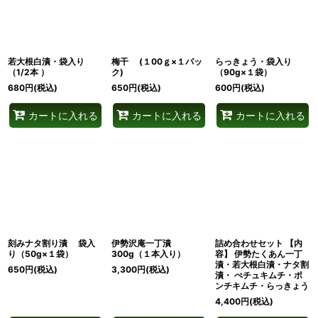
若大根白漬・袋入り
梅干 (１00ｇ×１パッ
らっきょう・袋入り
（1/2本 ）
ク)
（90g×１袋）
680
円
(税込)
650
円
(税込)
600
円
(税込)
カートに入れる
カートに入れる
カートに入れる
刻みナタ割り漬 袋入
伊勢沢庵一丁漬
詰め合わせセット 【内
り（50g×１袋）
300g（１本入り）
容】 伊勢たくあん一丁
漬・若大根白漬・ナタ割
650
円
(税込)
3,300
円
(税込)
漬・ ぺチュキムチ・ポ
ンチキムチ・らっきょう
4,400
円
(税込)