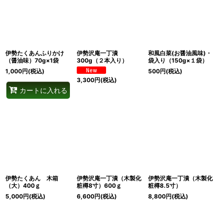
伊勢たくあんふりかけ
伊勢沢庵一丁漬
和風白菜(お醤油風味)・
（醤油味）70g×1袋
300g（２本入り）
袋入り（150g×１袋）
1,000
円
(税込)
500
円
(税込)
3,300
円
(税込)
カートに入れる
伊勢たくあん 木箱
伊勢沢庵一丁漬（木製化
伊勢沢庵一丁漬（木製化
（大）400ｇ
粧樽8寸）600ｇ
粧樽8.5寸）
5,000
円
(税込)
6,600
円
(税込)
8,800
円
(税込)