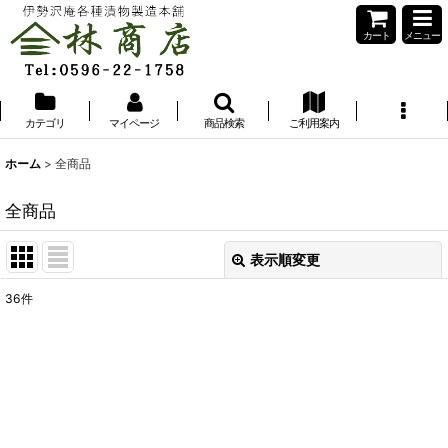
カート
メニュー
カテゴリ
マイページ
商品検索
ご利用案内
ホーム
>
全商品
全商品
表示順変更
閉じる
36
件
表示数
:
並び順
:
絞り込む