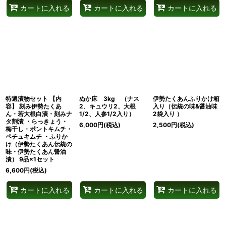
カートに入れる
カートに入れる
カートに入れる
特選漬物セット 【内
ぬか床 3kg （ナス
伊勢たくあんふりかけ箱
容】 刻み伊勢たくあ
2、キュウリ2、大根
入り（伝統の味&醤油味
ん・若大根白漬・刻みナ
1/2、人参1/2入り）
2袋入り ）
タ割漬 ・らっきょう・
6,000
円
(税込)
2,500
円
(税込)
梅干し・ポントキムチ・
ペチュキムチ ・ふりか
け（伊勢たくあん伝統の
味・伊勢たくあん醤油
漬） 9品×1セット
6,600
円
(税込)
カートに入れる
カートに入れる
カートに入れる