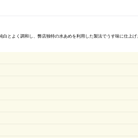
純白とよく調和し、弊店独特の水あめを利用した製法でうす味に仕上げ