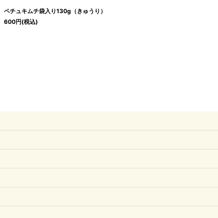
ペチュキムチ袋入り130g（きゅうり）
600
円
(税込)