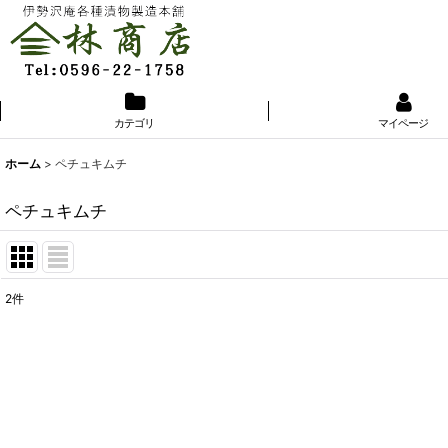
カテゴリ
マイページ
ホーム
>
ペチュキムチ
ペチュキムチ
2
件
表示数
:
並び順
: