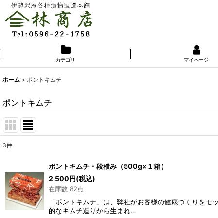
カテゴリ
マイページ
ホーム
>
ポントキムチ
ポントキムチ
3
件
表示数
:
ポントキムチ・段積み（500g×１箱）
2,500
円
(税込)
並び順
:
在庫数 82点
「ポントキムチ」は、弊社がお客様の健康づくりをモッ
的なキムチ造りから生まれ…